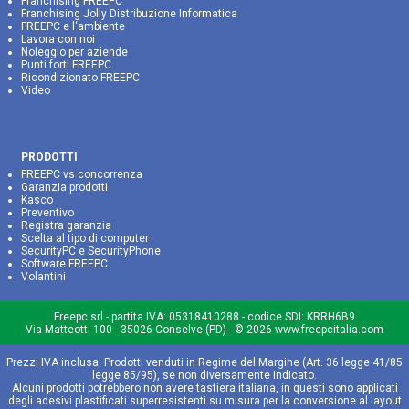
Franchising FREEPC
Franchising Jolly Distribuzione Informatica
FREEPC e l‘ambiente
Lavora con noi
Noleggio per aziende
Punti forti FREEPC
Ricondizionato FREEPC
Video
PRODOTTI
FREEPC vs concorrenza
Garanzia prodotti
Kasco
Preventivo
Registra garanzia
Scelta al tipo di computer
SecurityPC e SecurityPhone
Software FREEPC
Volantini
Freepc srl
- partita IVA:
05318410288
- codice SDI: KRRH6B9
Via Matteotti 100 - 35026 Conselve (PD) - © 2026 www.freepcitalia.com
Prezzi IVA inclusa. Prodotti venduti in Regime del Margine (Art. 36 legge 41/85
legge 85/95), se non diversamente indicato.
Alcuni prodotti potrebbero non avere tastiera italiana, in questi sono applicati
degli adesivi plastificati superresistenti su misura per la conversione al layout