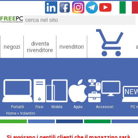
diventa
negozi
rivenditori
rivenditore
Portatili
Fissi
Mobile
Apple
Accessori
PC 
Home
»
Volantini
Si avvisano i gentili clienti che il magazzino sarà