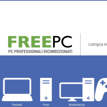
compra in
Portatili
Fissi
Workstation