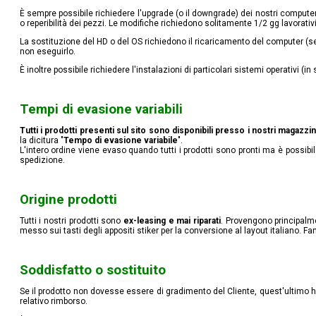
È sempre possibile richiedere l'upgrade (o il downgrade) dei nostri computer. 
o reperibilità dei pezzi. Le modifiche richiedono solitamente 1/2 gg lavorativi
La sostituzione del HD o del OS richiedono il ricaricamento del computer 
non eseguirlo.
È inoltre possibile richiedere l'instalazioni di particolari sistemi operativi (
Tempi di evasione variabili
Tutti i prodotti presenti sul sito sono disponibili presso i nostri magazzin
la dicitura "
Tempo di evasione variabile
".
L'intero ordine viene evaso quando tutti i prodotti sono pronti ma è possibil
spedizione.
Origine prodotti
Tutti i nostri prodotti sono
ex-leasing e mai riparati
. Provengono principalmen
messo sui tasti degli appositi stiker per la conversione al layout italiano. Fan
Soddisfatto o sostituito
Se il prodotto non dovesse essere di gradimento del Cliente, quest'ultimo ha
relativo rimborso.