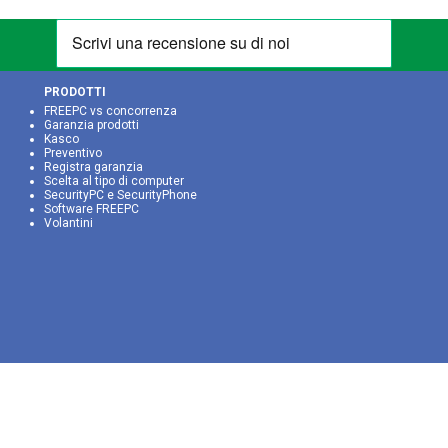
PRODOTTI
FREEPC vs concorrenza
Garanzia prodotti
Kasco
Preventivo
Registra garanzia
Scelta al tipo di computer
SecurityPC e SecurityPhone
Software FREEPC
Volantini
Freepc srl
- partita IVA:
05318410288
- codice SDI: KRRH6B9
Via Matteotti 100 - 35026 Conselve (PD) - © 2026 www.freepcitalia.com