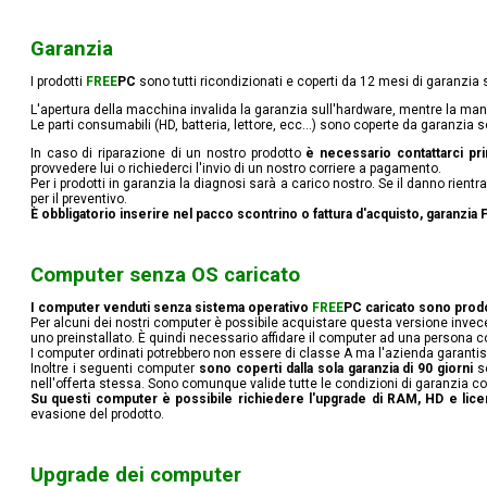
Garanzia
I prodotti
FREE
PC
sono tutti ricondizionati e coperti da 12 mesi di garanzia
L'apertura della macchina invalida la garanzia sull'hardware, mentre la man
Le parti consumabili (HD, batteria, lettore, ecc...) sono coperte da garanzia so
In caso di riparazione di un nostro prodotto
è necessario contattarci pri
provvedere lui o richiederci l'invio di un nostro corriere a pagamento.
Per i prodotti in garanzia la diagnosi sarà a carico nostro. Se il danno rient
per il preventivo.
È obbligatorio inserire nel pacco scontrino o fattura d'acquisto, garanzia
Computer senza OS caricato
I computer venduti senza sistema operativo
FREE
PC
caricato sono prodo
Per alcuni dei nostri computer è possibile acquistare questa versione invece
uno preinstallato. È quindi necessario affidare il computer ad una persona co
I computer ordinati potrebbero non essere di classe A ma l'azienda garanti
Inoltre i seguenti computer
sono coperti dalla sola garanzia di 90 giorni
se
nell'offerta stessa. Sono comunque valide tutte le condizioni di garanzia come 
Su questi computer è possibile richiedere l'upgrade di RAM, HD e licenz
evasione del prodotto.
Upgrade dei computer