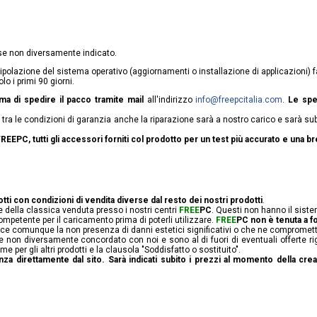
 se non diversamente indicato.
ipolazione del sistema operativo (aggiornamenti o installazione di applicazioni) 
lo i primi 90 giorni.
ma di spedire il pacco tramite mail
all'indirizzo
info@freepcitalia.com
.
Le spe
ra tra le condizioni di garanzia anche la riparazione sarà a nostro carico e sarà sub
 FREEPC, tutti gli accessori forniti col prodotto per un test più accurato e una
tti con condizioni di vendita diverse dal resto dei nostri prodotti
.
 della classica venduta presso i nostri centri
FREE
PC
. Questi non hanno il sist
mpetente per il caricamento prima di poterli utilizzare.
FREE
PC non è tenuta a fo
sce comunque la non presenza di danni estetici significativi o che ne compromett
 non diversamente concordato con noi e sono al di fuori di eventuali offerte ri
per gli altri prodotti e la clausola "Soddisfatto o sostituito".
a direttamente dal sito. Sarà indicati subito i prezzi al momento della cre