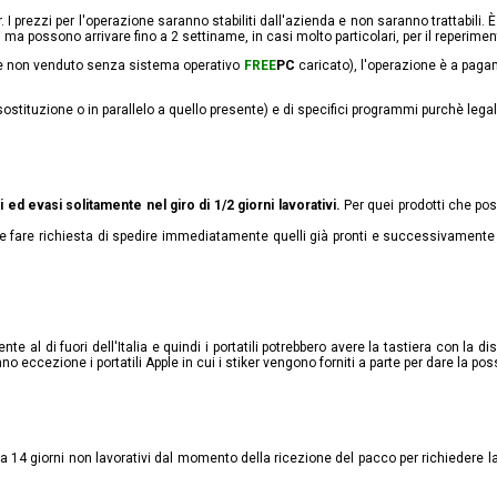
I prezzi per l'operazione saranno stabiliti dall'azienda e non saranno trattabili. 
 ma possono arrivare fino a 2 settiname, in casi molto particolari, per il reperimen
(se non venduto senza sistema operativo
FREE
PC
caricato), l'operazione è a pag
in sostituzione o in parallelo a quello presente) e di specifici programmi purchè leg
i ed evasi solitamente nel giro di 1/2 giorni lavorativi.
Per quei prodotti che pos
e fare richiesta di spedire
immediatamente
quelli già pronti e successivament
te al di fuori dell'Italia e quindi i portatili potrebbero avere la tastiera con la 
no eccezione i portatili Apple in cui i stiker vengono forniti a parte per dare la poss
 14 giorni non lavorativi dal momento della ricezione del pacco per richiedere la s