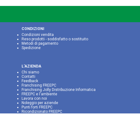
CONDIZIONI
Condizioni vendita
Reso prodotti - soddisfatto o sostituito
Metodi di pagamento
Spedizione
L'AZIENDA
Chi siamo
Contatti
Feedback
Franchising FREEPC
Franchising Jolly Distribuzione Informatica
FREEPC e l‘ambiente
Lavora con noi
Noleggio per aziende
Punti forti FREEPC
Ricondizionato FREEPC
Video