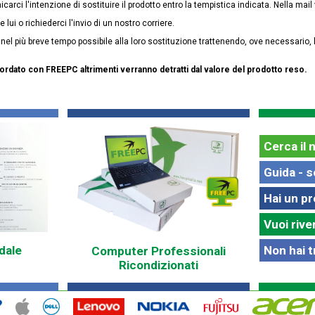
arci l'intenzione di sostituire il prodotto entro la tempistica indicata. Nella mail 
ui o richiederci l'invio di un nostro corriere.
el più breve tempo possibile alla loro sostituzione trattenendo, ove necessario, 
cordato con FREEPC altrimenti verranno detratti dal valore del prodotto reso.
Cerca il 
Guida - s
Hai un p
Vuoi rive
Non hai t
dale
Computer Professionali
Ricondizionati