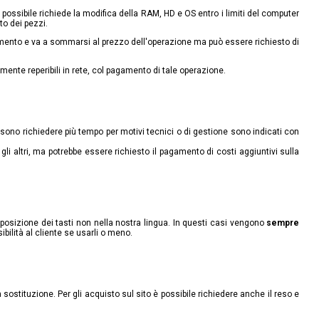
È possibile richiede la modifica della RAM, HD e OS entro i limiti del computer
to dei pezzi.
amento e va a sommarsi al prezzo dell'operazione ma può essere richiesto di
almente reperibili in rete, col pagamento di tale operazione.
sono richiedere più tempo per motivi tecnici o di gestione sono indicati con
e
gli altri, ma potrebbe essere richiesto il pagamento di costi aggiuntivi sulla
disposizione dei tasti non nella nostra lingua. In questi casi vengono
sempre
ibilità al cliente se usarli o meno.
ostituzione. Per gli acquisto sul sito è possibile richiedere anche il reso e