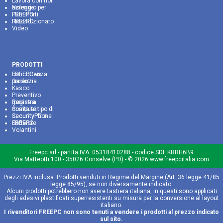
Lavora con noi
Noleggio per aziende
Punti forti FREEPC
Ricondizionato FREEPC
Video
PRODOTTI
FREEPC vs concorrenza
Garanzia prodotti
Kasco
Preventivo
Registra garanzia
Scelta al tipo di computer
SecurityPC e SecurityPhone
Software FREEPC
Volantini
Freepc srl
- partita IVA:
05318410288
- codice SDI: KRRH6B9
Via Matteotti 100 - 35026 Conselve (PD) - © 2026 www.freepcitalia.com
Prezzi IVA inclusa. Prodotti venduti in Regime del Margine (Art. 36 legge 41/85
legge 85/95), se non diversamente indicato.
Alcuni prodotti potrebbero non avere tastiera italiana, in questi sono applicati
degli adesivi plastificati superresistenti su misura per la conversione al layout
italiano.
I rivenditori FREEPC non sono tenuti a vendere i prodotti al prezzo indicato
sul sito.