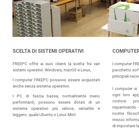
SCELTA DI SISTEMI OPERATIVI
COMPUTER
FREEPC offre ai suoi clienti la scelta fra vari
I computer FRE
sistemi operativi: Windows, macOS e Linux,
pacchetto soft
principali neces
I computer FREEPC possono essere acquistati
anche senza sistema operativo.
I computer si
ogni loro app
I PC di fascia bassa, normalmente meno
costosi pro
performanti, possono essere dotati di un
risparmiando 
sistema operativo più veloce, versatile e
nostra filosof
leggero, quale Ubuntu o Linux Mint.
mezzo informat
di impostare la