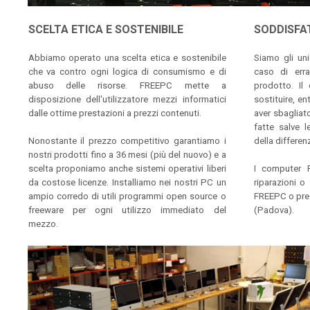
SCELTA ETICA E SOSTENIBILE
SODDISFA
Abbiamo operato una scelta etica e sostenibile
Siamo gli unic
che va contro ogni logica di consumismo e di
caso di erra
abuso delle risorse. FREEPC mette a
prodotto. Il
disposizione dell'utilizzatore mezzi informatici
sostituire, en
dalle ottime prestazioni a prezzi contenuti.
aver sbagliato
fatte salve 
Nonostante il prezzo competitivo garantiamo i
della differen
nostri prodotti fino a 36 mesi (più del nuovo) e a
scelta proponiamo anche sistemi operativi liberi
I computer 
da costose licenze. Installiamo nei nostri PC un
riparazioni o 
ampio corredo di utili programmi open source o
FREEPC o pres
freeware per ogni utilizzo immediato del
(Padova).
mezzo.