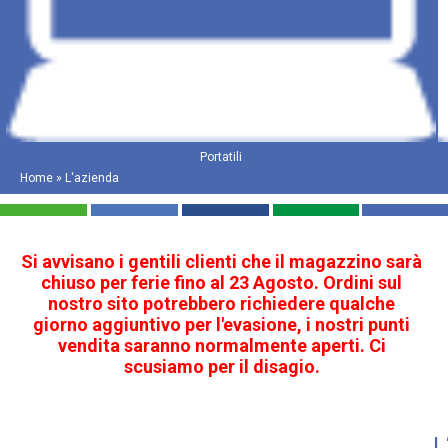
Portatili
Home
»
L‘azienda
Si avvisano i gentili clienti che il magazzino sarà
chiuso per ferie fino al 23 Agosto. Ordini sul
nostro sito potrebbero richiedere qualche
giorno aggiuntivo per l'evasione, i nostri punti
vendita saranno normalmente aperti. Ci
scusiamo per il disagio.
L