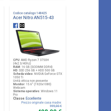
Codice catalogo 148425
Acer Nitro AN515-43
CPU
:
AMD Ryzen 7 3750H
(4x2.3/4Ghz)
RAM
:
16 GB (SODIMM DDR4)
HD
:
SSD 256 GB + HDD 500 GB
Scheda video
:
NVIDIA GeForce GTX
1050 Ti
Unità ottica non presente
Monitor
:
15.6'' (1920x1080)
Webcam
Sistema operativo
:
Windows 11
Pro
Classe
Eccellente
:
Prezzo originale casa madre
:
999,00 €