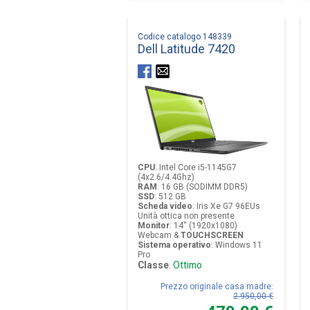
Codice catalogo 148339
Dell Latitude 7420
CPU
:
Intel Core i5-1145G7
(4x2.6/4.4Ghz)
RAM
:
16 GB (SODIMM DDR5)
SSD
:
512 GB
Scheda video
:
Iris Xe G7 96EUs
Unità ottica non presente
Monitor
:
14'' (1920x1080)
Webcam &
TOUCHSCREEN
Sistema operativo
:
Windows 11
Pro
Classe
Ottimo
:
Prezzo originale casa madre
:
2.950,00 €