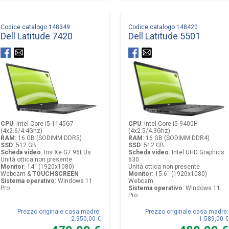
Codice catalogo 148349
Codice catalogo 148420
Dell Latitude 7420
Dell Latitude 5501
CPU
:
Intel Core i5-1145G7
CPU
:
Intel Core i5-9400H
(4x2.6/4.4Ghz)
(4x2.5/4.3Ghz)
RAM
:
16 GB (SODIMM DDR5)
RAM
:
16 GB (SODIMM DDR4)
SSD
:
512 GB
SSD
:
512 GB
Scheda video
:
Iris Xe G7 96EUs
Scheda video
:
Intel UHD Graphics
Unità ottica non presente
630
Monitor
:
14'' (1920x1080)
Unità ottica non presente
Webcam &
TOUCHSCREEN
Monitor
:
15.6'' (1920x1080)
Sistema operativo
:
Windows 11
Webcam
Pro
Sistema operativo
:
Windows 11
Pro
Prezzo originale casa madre
:
Prezzo originale casa madre
:
2.950,00 €
1.589,00 €