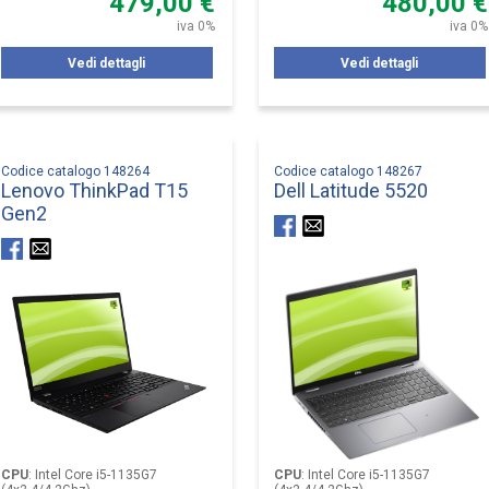
479,00 €
480,00 €
iva 0%
iva 0%
Vedi dettagli
Vedi dettagli
Codice catalogo 148264
Codice catalogo 148267
Lenovo ThinkPad T15
Dell Latitude 5520
Gen2
CPU
:
Intel Core i5-1135G7
CPU
:
Intel Core i5-1135G7