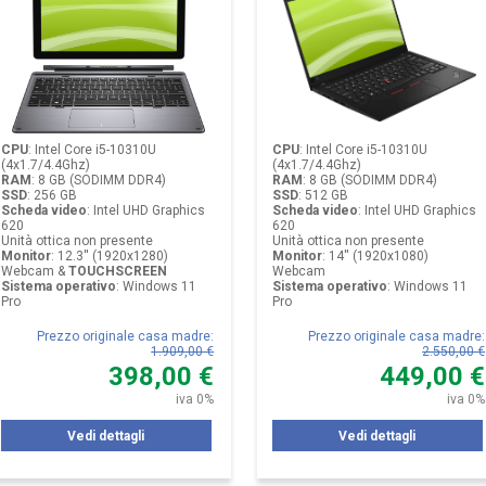
CPU
:
Intel Core i5-10310U
CPU
:
Intel Core i5-10310U
(4x1.7/4.4Ghz)
(4x1.7/4.4Ghz)
RAM
:
8 GB (SODIMM DDR4)
RAM
:
8 GB (SODIMM DDR4)
SSD
:
256 GB
SSD
:
512 GB
Scheda video
:
Intel UHD Graphics
Scheda video
:
Intel UHD Graphics
620
620
Unità ottica non presente
Unità ottica non presente
Monitor
:
12.3'' (1920x1280)
Monitor
:
14'' (1920x1080)
Webcam &
TOUCHSCREEN
Webcam
Sistema operativo
:
Windows 11
Sistema operativo
:
Windows 11
Pro
Pro
Prezzo originale casa madre
:
Prezzo originale casa madre
:
1.909,00 €
2.550,00 €
398,00 €
449,00 €
iva 0%
iva 0%
Vedi dettagli
Vedi dettagli