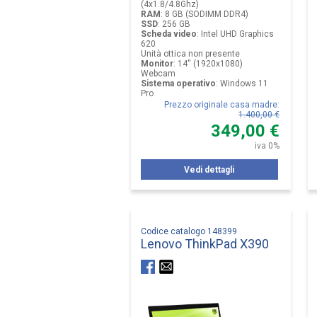
(4x1.8/4.8Ghz)
RAM
:
8 GB (SODIMM DDR4)
SSD
:
256 GB
Scheda video
:
Intel UHD Graphics
620
Unità ottica non presente
Monitor
:
14'' (1920x1080)
Webcam
Sistema operativo
:
Windows 11
Pro
Prezzo originale casa madre
:
1.400,00 €
349,00 €
iva 0%
Vedi dettagli
Codice catalogo 148399
Lenovo ThinkPad X390