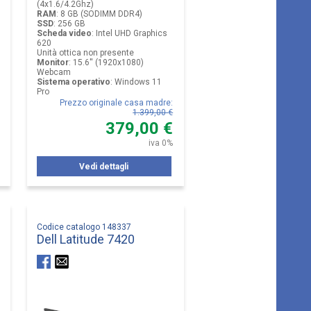
(4x1.6/4.2Ghz)
RAM
:
8 GB (SODIMM DDR4)
SSD
:
256 GB
Scheda video
:
Intel UHD Graphics
620
Unità ottica non presente
Monitor
:
15.6'' (1920x1080)
Webcam
Sistema operativo
:
Windows 11
Pro
Prezzo originale casa madre
:
1.399,00 €
379,00 €
iva 0%
Vedi dettagli
Codice catalogo 148337
Dell Latitude 7420