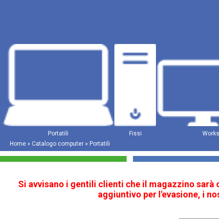
Portatili
Fissi
Works
Home
»
Catalogo computer
»
Portatili
Si avvisano i gentili clienti che il magazzino sarà
aggiuntivo per l'evasione, i n