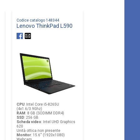
Codice catalogo 148344
Lenovo ThinkPad L590
CPU
:
Intel Core i5-8265U
(4x1.6/3.9Ghz)
RAM
:
8 GB (SODIMM DDR4)
SSD
:
256 GB
Scheda video
:
Intel UHD Graphics
620
Unità ottica non presente
Monitor
:
15.6'' (1920x1080)
Webcam