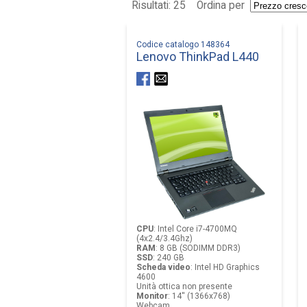
Risultati: 25
Ordina per
Codice catalogo 148364
Lenovo ThinkPad L440
CPU
:
Intel Core i7-4700MQ
(4x2.4/3.4Ghz)
RAM
:
8 GB (SODIMM DDR3)
SSD
:
240 GB
Scheda video
:
Intel HD Graphics
4600
Unità ottica non presente
Monitor
:
14'' (1366x768)
Webcam