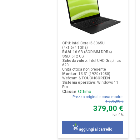
CPU
:
Intel Core i5-8365U
(4x1.6/4.1Ghz)
RAM
:
16 GB (SODIMM DDR4)
SSD
:
512 GB
Scheda video
:
Intel UHD Graphics
620
Unità ottica non presente
Monitor
:
13.3'' (1920x1080)
Webcam &
TOUCHSCREEN
Sistema operativo
:
Windows 11
Pro
Classe
Ottimo
:
Prezzo originale casa madre
:
1.535,00 €
379,00 €
iva 0%
aggiungi al carrello