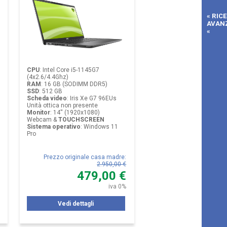
« RIC
AVAN
«
CPU
:
Intel Core i5-1145G7
(4x2.6/4.4Ghz)
RAM
:
16 GB (SODIMM DDR5)
SSD
:
512 GB
Scheda video
:
Iris Xe G7 96EUs
Unità ottica non presente
Monitor
:
14'' (1920x1080)
Webcam &
TOUCHSCREEN
Sistema operativo
:
Windows 11
Pro
Prezzo originale casa madre
:
2.950,00 €
479,00 €
iva 0%
Vedi dettagli