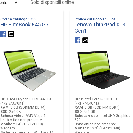
Solo disponibili online
Codice catalogo 148300
Codice catalogo 148328
HP EliteBook 845 G7
Lenovo ThinkPad X13
Gen1
CPU
:
AMD Ryzen 3 PRO 4450U
CPU
:
Intel Core i5-10310U
(4x2.5/3.7Ghz)
(4x1.7/4.4Ghz)
RAM
:
8 GB (SODIMM DDR4)
RAM
:
8 GB (SODIMM DDR4)
SSD
:
256 GB
SSD
:
256 GB
Scheda video
:
AMD Vega 5
Scheda video
:
Intel UHD Graphics
Unità ottica non presente
620
Monitor
:
14'' (1920x1080)
Unità ottica non presente
Webcam
Monitor
:
13.3'' (1920x1080)
Sistema operativo
:
Windows 11
Webcam