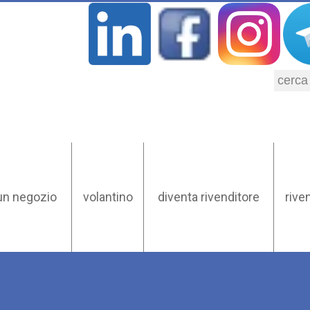
un negozio
volantino
diventa rivenditore
riven