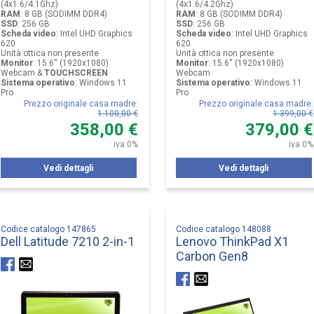
(4x1.6/4.1Ghz)
(4x1.6/4.2Ghz)
RAM
:
8 GB (SODIMM DDR4)
RAM
:
8 GB (SODIMM DDR4)
SSD
:
256 GB
SSD
:
256 GB
Scheda video
:
Intel UHD Graphics
Scheda video
:
Intel UHD Graphics
620
620
Unità ottica non presente
Unità ottica non presente
Monitor
:
15.6'' (1920x1080)
Monitor
:
15.6'' (1920x1080)
Webcam &
TOUCHSCREEN
Webcam
Sistema operativo
:
Windows 11
Sistema operativo
:
Windows 11
Pro
Pro
Prezzo originale casa madre
:
Prezzo originale casa madre
:
1.100,00 €
1.399,00 €
358,00 €
379,00 €
iva 0%
iva 0%
Vedi dettagli
Vedi dettagli
Codice catalogo 147865
Codice catalogo 148088
Dell Latitude 7210 2-in-1
Lenovo ThinkPad X1
Carbon Gen8