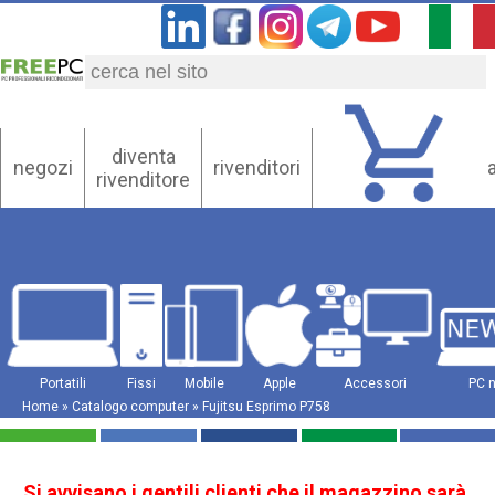
diventa
negozi
rivenditori
rivenditore
Portatili
Fissi
Mobile
Apple
Accessori
PC 
Home
»
Catalogo computer
» Fujitsu Esprimo P758
Si avvisano i gentili clienti che il magazzino sarà