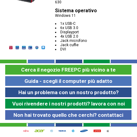
630
Sistema operativo
Windows 11
1x USB-C
6x USB 3.0
Displayport
4x USB 2.0
Jack microfono
Jack cuffie
DVI
Cerca il negozio FREEPC più vicino a te
Guida - scegli il computer più adatto
Hai un problema con un nostro prodotto?
Vuoi rivendere i nostri prodotti? lavora con noi
Non hai trovato quello che cerchi? contattaci