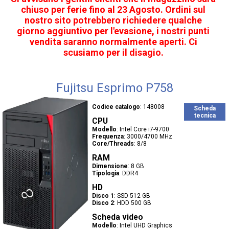
chiuso per ferie fino al 23 Agosto. Ordini sul
nostro sito potrebbero richiedere qualche
giorno aggiuntivo per l'evasione, i nostri punti
vendita saranno normalmente aperti. Ci
scusiamo per il disagio.
Fujitsu Esprimo P758
Codice catalogo
:
148008
Scheda
tecnica
CPU
Modello
:
Intel Core i7-9700
Frequenza
:
3000/4700 MHz
Core/Threads
:
8/8
RAM
Dimensione
:
8 GB
Tipologia
:
DDR4
HD
Disco 1
:
SSD 512 GB
Disco 2
:
HDD 500 GB
Scheda video
Modello
:
Intel UHD Graphics