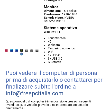
Tipologia
:
SSD
Monitor
Dimensione
:
15.6 pollici
Risoluzione
:
1920x1080
Scheda video
:
NVIDIA
GeForce MX150
Sistema operativo
Windows 11
TouchScreen
4G
Webcam
Tastierino numerico
WiFi
1x USB-C
3x USB 3.0
Bluetooth
Puoi vedere il computer di persona
prima di acquistarlo o contattarci per
finalizzare subito l'ordine a
info@freepcitalia.com
Questo modello di computer è in esposizione presso i seguenti
rivenditori, puoi vederlo, provarlo e se interessato acquistarlo
direttamente li.