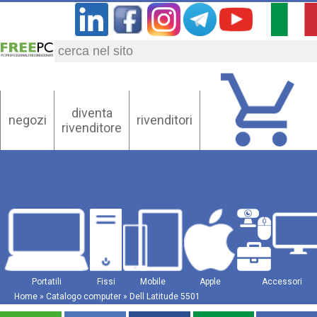
diventa
negozi
rivenditori
rivenditore
Portatili
Fissi
Mobile
Apple
Accessori
Home
»
Catalogo computer
» Dell Latitude 5501