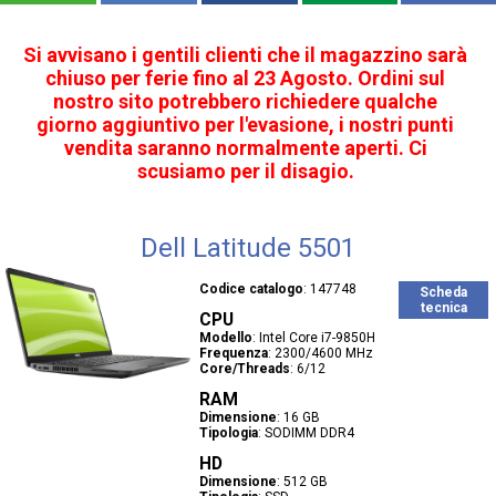
Si avvisano i gentili clienti che il magazzino sarà
chiuso per ferie fino al 23 Agosto. Ordini sul
nostro sito potrebbero richiedere qualche
giorno aggiuntivo per l'evasione, i nostri punti
vendita saranno normalmente aperti. Ci
scusiamo per il disagio.
Dell Latitude 5501
Codice catalogo
:
147748
Scheda
tecnica
CPU
Modello
:
Intel Core i7-9850H
Frequenza
:
2300/4600 MHz
Core/Threads
:
6/12
RAM
Dimensione
:
16 GB
Tipologia
:
SODIMM DDR4
HD
Dimensione
:
512 GB