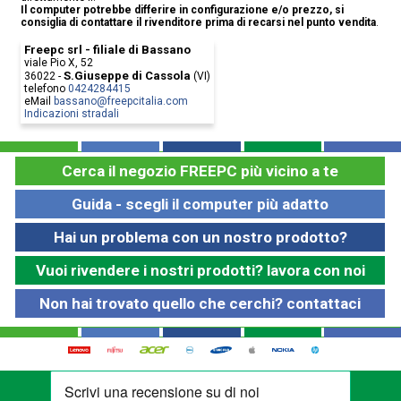
Il computer potrebbe differire in configurazione e/o prezzo, si
consiglia di contattare il rivenditore prima di recarsi nel punto vendita
.
Freepc srl - filiale di Bassano
viale Pio X, 52
S.Giuseppe di Cassola
36022
-
(
VI
)
telefono
0424284415
eMail
bassano@freepcitalia.com
Indicazioni stradali
Cerca il negozio FREEPC più vicino a te
Guida - scegli il computer più adatto
Hai un problema con un nostro prodotto?
Vuoi rivendere i nostri prodotti? lavora con noi
Non hai trovato quello che cerchi? contattaci