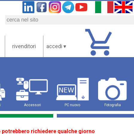
rivenditori
accedi ▾
i
Accessori
PC nuovo
Fotografia
ito potrebbero richiedere qualche giorno