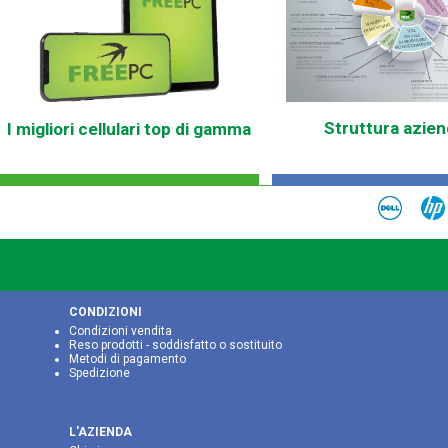
Struttura azien
I migliori cellulari top di gamma
CONDIZIONI
Condizioni vendita
Reso prodotti - soddisfatto o sostituito
Metodi di pagamento
Spedizione
L'AZIENDA