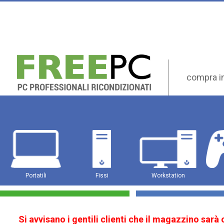
compra i
Portatili
Fissi
Workstation
Si avvisano i gentili clienti che il magazzino sarà