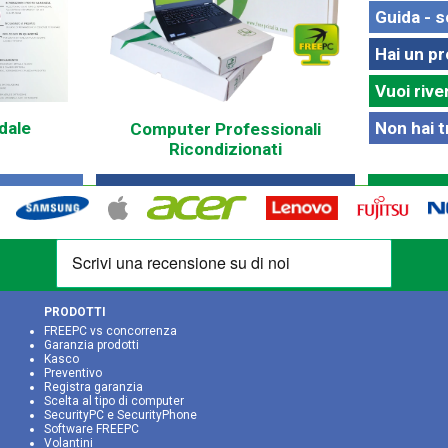
Guida - s
Hai un p
Vuoi rive
Non hai t
dale
Computer Professionali
Ricondizionati
PRODOTTI
FREEPC vs concorrenza
Garanzia prodotti
Kasco
Preventivo
Registra garanzia
Scelta al tipo di computer
SecurityPC e SecurityPhone
Software FREEPC
Volantini