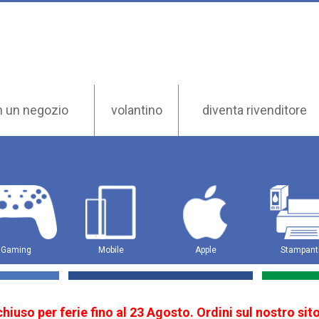
n un negozio
volantino
diventa rivenditore
Gaming
Mobile
Apple
Stampant
 chiuso per ferie fino al 23 Agosto. Ordini sul nostro s