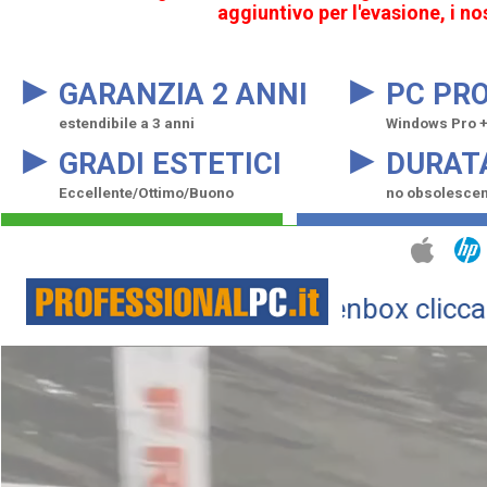
aggiuntivo per l'evasione, i n
▸
▸
GARANZIA 2 ANNI
PC PRO
estendibile a 3 anni
Windows Pro + 
▸
▸
GRADI ESTETICI
DURAT
Eccellente/Ottimo/Buono
no obsolesce
erchi prodotti nuovi openbox clicca QUI