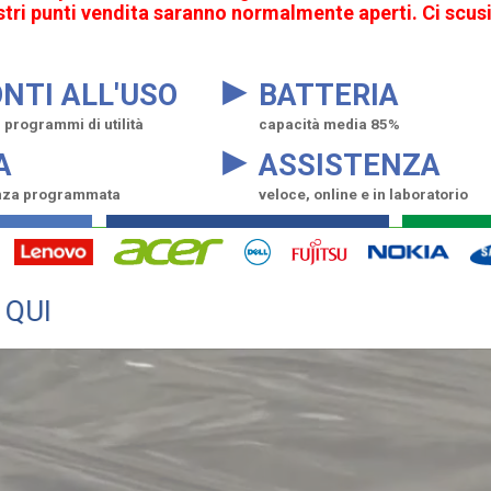
ostri punti vendita saranno normalmente aperti. Ci scusi
▸
NTI ALL'USO
BATTERIA
programmi di utilità
capacità media 85%
▸
A
ASSISTENZA
nza programmata
veloce, online e in laboratorio