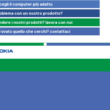
cegli il computer più adatto
roblema con un nostro prodotto?
ndere i nostri prodotti? lavora con noi
rovato quello che cerchi? contattaci