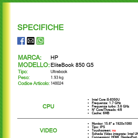
SPECIFICHE
MARCA:
HP
MODELLO:
EliteBook 850 G5
Tipo:
Ultrabook
Peso:
1.93 kg
Codice Articolo:
148024
Intel Core i5-8350U
Frequenza: 1.7 GHz
CPU
Frequenza turbo: 3.6 GHz
N° Core/Threads: 4/8
Cache: 6MB
Monitor: 15.6" a 1920x1080
Tipo: IPS
VIDEO
Touchscreen:
no
Scheda Video integrata: Intel 
Connessioni: HDMI, DisplayPort