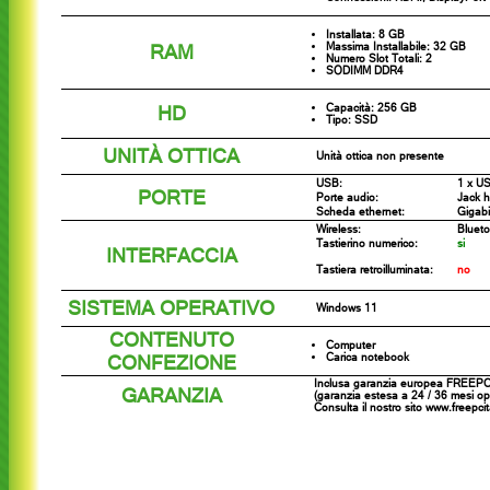
Installata: 8 GB
RAM
Massima Installabile: 32 GB
Numero Slot Totali: 2
SODIMM DDR4
HD
Capacità: 256 GB
Tipo: SSD
UNITÀ OTTICA
Unità ottica non presente
USB:
1 x U
PORTE
Porte audio:
Jack 
Scheda ethernet:
Gigabi
Wireless:
Blueto
Tastierino numerico:
si
INTERFACCIA
Tastiera retroilluminata:
no
SISTEMA OPERATIVO
Windows 11
CONTENUTO
Computer
CONFEZIONE
Carica notebook
Inclusa garanzia europea FREEPC 
GARANZIA
(garanzia estesa a 24 / 36 mesi opz
Consulta il nostro sito www.freepci