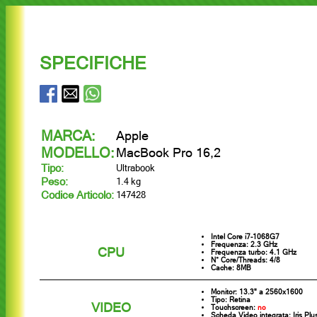
SPECIFICHE
MARCA:
Apple
MODELLO:
MacBook Pro 16,2
Tipo:
Ultrabook
Peso:
1.4 kg
Codice Articolo:
147428
Intel Core i7-1068G7
Frequenza: 2.3 GHz
CPU
Frequenza turbo: 4.1 GHz
N° Core/Threads: 4/8
Cache: 8MB
Monitor: 13.3" a 2560x1600
Tipo: Retina
VIDEO
Touchscreen:
no
Scheda Video integrata: Iris Pl