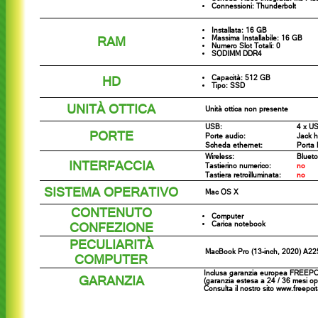
Connessioni: Thunderbolt
Installata: 16 GB
RAM
Massima Installabile: 16 GB
Numero Slot Totali: 0
SODIMM DDR4
HD
Capacità: 512 GB
Tipo: SSD
UNITÀ OTTICA
Unità ottica non presente
USB:
4 x U
PORTE
Porte audio:
Jack 
Scheda ethernet:
Porta 
Wireless:
Blueto
INTERFACCIA
Tastierino numerico:
no
Tastiera retroilluminata:
no
SISTEMA OPERATIVO
Mac OS X
CONTENUTO
Computer
CONFEZIONE
Carica notebook
PECULIARITÀ
MacBook Pro (13-inch, 2020) A22
COMPUTER
Inclusa garanzia europea FREEPC 
GARANZIA
(garanzia estesa a 24 / 36 mesi opz
Consulta il nostro sito www.freepci