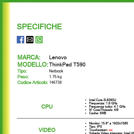
SPECIFICHE
MARCA:
Lenovo
MODELLO:
ThinkPad T590
Tipo:
Netbook
Peso:
1.75 kg
Codice Articolo:
146738
Intel Core i5-8365U
Frequenza: 1.6 GHz
CPU
Frequenza turbo: 4.1 GHz
N° Core/Threads: 4/8
Cache: 6MB
Monitor: 15.6" a 1920x1080
Tipo: IPS
VIDEO
Touchscreen:
no
Scheda Video integrata: Intel 