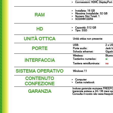
Connessioni: HDMI, DisplayPort
Installata: 16 GB
RAM
Massima Installabile: 32 GB
Numero Slot Totali: 1
SODIMM DDR4
HD
Capacità: 512 GB
Tipo: SSD
UNITÀ OTTICA
Unità ottica non presente
USB:
2 x U
PORTE
Porte audio:
Jack 
Scheda ethernet:
Gigabi
Wireless:
Blueto
INTERFACCIA
Tastierino numerico:
si
Tastiera retroilluminata:
no
SISTEMA OPERATIVO
Windows 11
CONTENUTO
Computer
CONFEZIONE
Carica notebook
Inclusa garanzia europea FREEPC 
GARANZIA
(garanzia estesa a 24 / 36 mesi opz
Consulta il nostro sito www.freepci